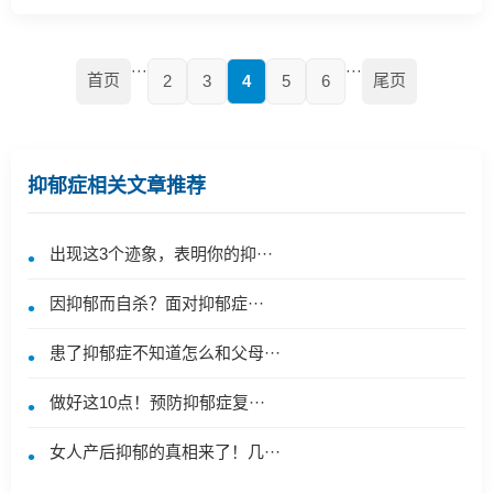
···
···
首页
尾页
2
3
4
5
6
抑郁症相关文章推荐
出现这3个迹象，表明你的抑···
因抑郁而自杀？​面对抑郁症···
患了抑郁症不知道怎么和父母···
做好这10点！预防抑郁症复···
女人产后抑郁的真相来了！几···