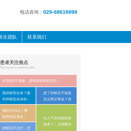
029-68616999
电话咨询：
医生团队
联系我们
患者关注焦点
The focus in patients with
出现这3个迹象，表明你的抑郁症正···
因抑郁而自杀？​面
患了抑郁症不知道
对抑郁症自杀的···
怎么和父母说？你
···
做好这10点！预
防抑郁症复发！
女人产后抑郁的真
相来了！几招教你
抑郁症不治疗，过
···