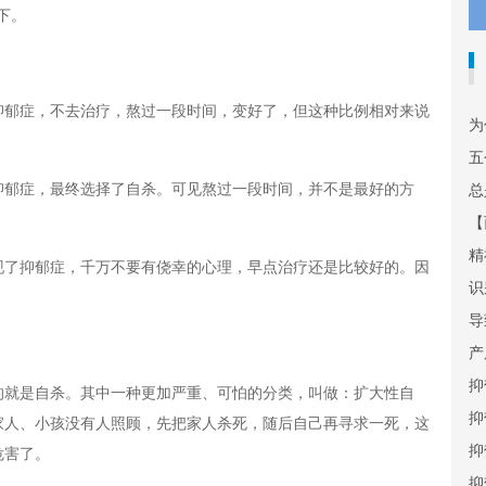
下。
郁症，不去治疗，熬过一段时间，变好了，但这种比例相对来说
为
五
郁症，最终选择了自杀。可见熬过一段时间，并不是最好的方
总
【
精
了抑郁症，千万不要有侥幸的心理，早点治疗还是比较好的。因
识
导
产
抑
就是自杀。其中一种更加严重、可怕的分类，叫做：扩大性自
抑
家人、小孩没有人照顾，先把家人杀死，随后自己再寻求一死，这
抑
危害了。
抑