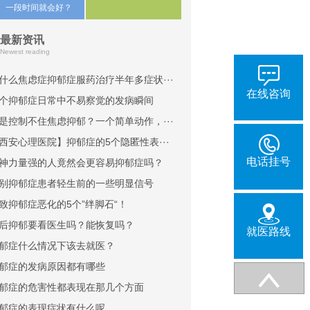
一段时间就会好？
最新资讯
Newest reading
什么焦虑症抑郁症服药治疗半年多症状···
在线咨询
个抑郁症日常中不易察觉的发病瞬间
是控制不住焦虑抑郁？一个简单动作，···
西安心理医院】抑郁症的5个隐匿性表···
电话挂号
神力量强的人竟然会更容易抑郁症吗？
别抑郁症患者轻生前的一些明显信号
致抑郁症恶化的5个”绊脚石“！
后抑郁要看医生吗？能恢复吗？
就医路线
郁症什么情况下该去就医？
郁症的发病原因都有哪些
郁症的危害性都表现在那几个方面
郁症的表现症状有什么呢