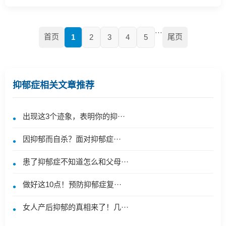
···
首页
尾页
1
2
3
4
5
抑郁症相关文章推荐
出现这3个迹象，表明你的抑···
因抑郁而自杀？​面对抑郁症···
患了抑郁症不知道怎么和父母···
做好这10点！预防抑郁症复···
女人产后抑郁的真相来了！几···