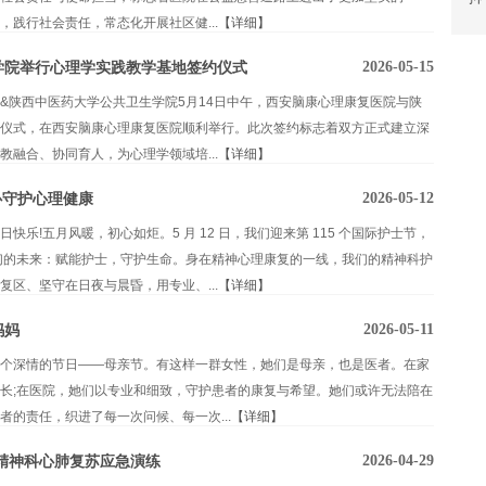
践行社会责任，常态化开展社区健...
【详细】
2026-05-15
学院举行心理学实践教学基地签约仪式
&陕西中医药大学公共卫生学院5月14日中午，西安脑康心理康复医院与陕
仪式，在西安脑康心理康复医院顺利举行。此次签约标志着双方正式建立深
融合、协同育人，为心理学领域培...
【详细】
2026-05-12
心守护心理健康
乐!五月风暖，初心如炬。5 月 12 日，我们迎来第 115 个国际护士节，
们的未来：赋能护士，守护生命。身在精神心理康复的一线，我们的精神科护
区、坚守在日夜与晨昏，用专业、...
【详细】
2026-05-11
妈妈
个深情的节日——母亲节。有这样一群女性，她们是母亲，也是医者。在家
长;在医院，她们以专业和细致，守护患者的康复与希望。她们或许无法陪在
的责任，织进了每一次问候、每一次...
【详细】
2026-04-29
精神科心肺复苏应急演练