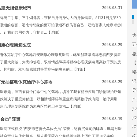
2026-05-31
！共建无烟健康城市
远离二手烟、三手烟危害，守护自身与身边人的身体健康。5月31日是第39
。吸烟的危害，远比你想象的更可怕吸烟不仅伤害自己，还危害家人健康!特别
让我们共同努力，守护青...
【详细】
为
五
2026-05-29
脑康心理康复医院
总
无抽搐电休克治疗中心落地西安脑康心理康复医院，此项创新举措标志着西安脑康
了重大突破，为患抑郁症、双相情感障碍等精神心理疾病急需高效干预的患
【
抑郁症、双相情感障碍等重症疾病患者的...
【详细】
精
识
2026-05-29
T无抽搐电休克治疗中心落地
导
医难题，陕西省首个门诊中心的落地，填补了我省精神疾病门诊物理治疗领
效解决了重度抑郁症、双相情感障碍等重症疾病药物疗效有限、治疗周期
产
心理康复医院作为未央区精神卫生防治...
【详细】
抑
抑
2026-05-19
会员” 荣誉
抑
院正式获授 “西安市慈善会单位会员” 荣誉，这份沉甸甸的牌匾，既是对医
抑
社会责任与使命担当，标志着医院在公益慈善道路上迈出了更加坚实的一