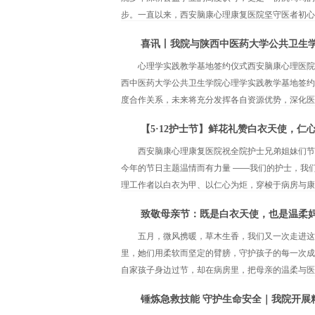
步。一直以来，西安脑康心理康复医院坚守医者初心，
喜讯丨我院与陕西中医药大学公共卫生
心理学实践教学基地签约仪式西安脑康心理医院
西中医药大学公共卫生学院心理学实践教学基地签约
度合作关系，未来将充分发挥各自资源优势，深化医教
【5·12护士节】鲜花礼赞白衣天使，仁
西安脑康心理康复医院祝全院护士兄弟姐妹们节日快
今年的节日主题温情而有力量 ——我们的护士，我
理工作者以白衣为甲、以仁心为炬，穿梭于病房与康复
致敬母亲节：既是白衣天使，也是温柔
五月，微风携暖，草木生香，我们又一次走进这
里，她们用柔软而坚定的臂膀，守护孩子的每一次成
自家孩子身边过节，却在病房里，把母亲的温柔与医者
锤炼急救技能 守护生命安全｜我院开展