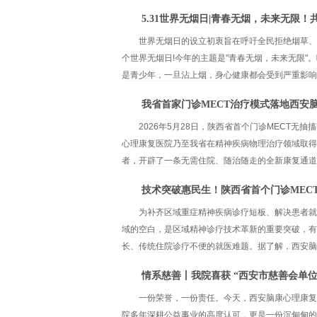
5.31世界无烟日|青春无烟，未来无限
世界无烟日的设立初衷旨在呼吁全民拒绝烟草、
个世界无烟日!今年的主题是"青春无烟，未来无限"
是青少年，一旦沾上烟，身心健康都会受到严重影响。
我省首家门诊MECT治疗模式落地西安
2026年5月28日，陕西省首个门诊MECT
心理康复医院乃至我省在精神疾病物理治疗领域取得
者，开辟了一条无需住院、随治随走的全新康复通道。
技术突破惠民生！陕西省首个门诊MEC
为补齐区域重症精神疾病诊疗短板、解决患者就
域的空白，是区域精神诊疗技术革新的重要突破，有
长、传统住院诊疗不便的就医难题。据了解，西安脑康
情系慈善丨我院喜获 “西安市慈善会单位
一份荣誉，一份责任。今天，西安脑康心理康复医
院多年深耕公益事业的高度认可，更是一份沉甸甸的