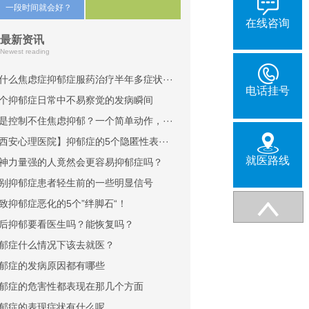
一段时间就会好？
在线咨询
最新资讯
Newest reading
什么焦虑症抑郁症服药治疗半年多症状···
电话挂号
个抑郁症日常中不易察觉的发病瞬间
是控制不住焦虑抑郁？一个简单动作，···
西安心理医院】抑郁症的5个隐匿性表···
就医路线
神力量强的人竟然会更容易抑郁症吗？
别抑郁症患者轻生前的一些明显信号
致抑郁症恶化的5个”绊脚石“！
后抑郁要看医生吗？能恢复吗？
郁症什么情况下该去就医？
郁症的发病原因都有哪些
郁症的危害性都表现在那几个方面
郁症的表现症状有什么呢