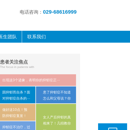
029-68616999
电话咨询：
医生团队
联系我们
患者关注焦点
The focus in patients with
出现这3个迹象，表明你的抑郁症正···
因抑郁而自杀？​面
患了抑郁症不知道
对抑郁症自杀的···
怎么和父母说？你
···
做好这10点！预
防抑郁症复发！
女人产后抑郁的真
相来了！几招教你
抑郁症不治疗，过
···