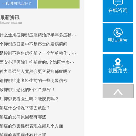
一段时间就会好？
在线咨询
最新资讯
Newest reading
什么焦虑症抑郁症服药治疗半年多症状···
电话挂号
个抑郁症日常中不易察觉的发病瞬间
是控制不住焦虑抑郁？一个简单动作，···
西安心理医院】抑郁症的5个隐匿性表···
就医路线
神力量强的人竟然会更容易抑郁症吗？
别抑郁症患者轻生前的一些明显信号
致抑郁症恶化的5个”绊脚石“！
后抑郁要看医生吗？能恢复吗？
郁症什么情况下该去就医？
郁症的发病原因都有哪些
郁症的危害性都表现在那几个方面
郁症的表现症状有什么呢