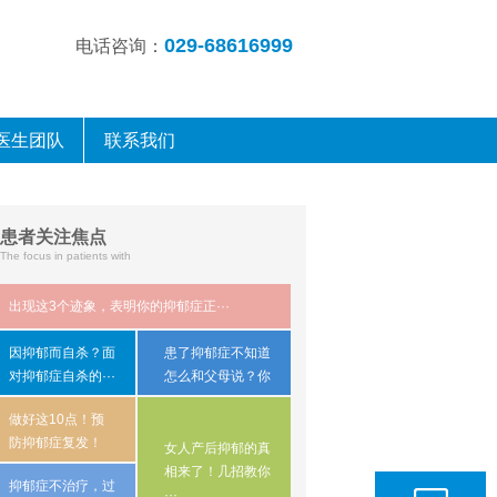
029-68616999
电话咨询：
医生团队
联系我们
患者关注焦点
The focus in patients with
出现这3个迹象，表明你的抑郁症正···
因抑郁而自杀？​面
患了抑郁症不知道
对抑郁症自杀的···
怎么和父母说？你
···
做好这10点！预
防抑郁症复发！
女人产后抑郁的真
相来了！几招教你
抑郁症不治疗，过
···